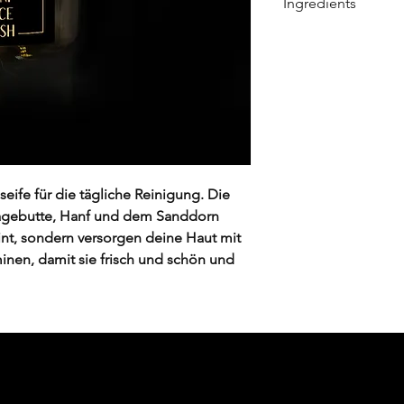
Ingredients
dem Gesicht vertei
danach tonisieren 
Aqua, Lauryl Gluco
Cannabis Sativa S
Oil, Sesamum Indi
Xanthan Gum, Phen
Glyceryl Oleate, C
Acid, Glycerin, Ben
Extract, Dehydroa
Rhamnoides Fruit Ex
eife für die tägliche Reinigung. Die
Potassium Sorbate
agebutte, Hanf und dem Sanddorn
int, sondern versorgen deine Haut mit
inen, damit sie frisch und schön und