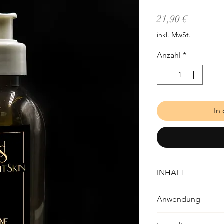
Preis
21,90 €
inkl. MwSt.
Anzahl
*
In
INHALT
200ml
Anwendung
Mit den Händen i