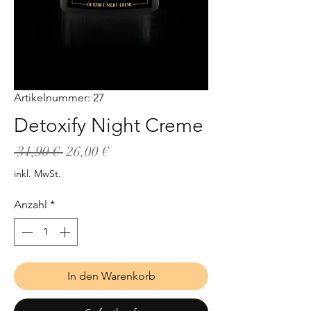
Artikelnummer: 27
Detoxify Night Creme
Standardpreis
Sale-
 31,90 € 
26,00 €
Preis
inkl. MwSt.
Anzahl
*
In den Warenkorb